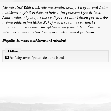
Jste nároční? Rádi si užíváte maximální komfort a vybavení? I vám
dokážeme naplnit očekávání hotelovým pokojem typu de-luxe.
Nadstandardní pokoj de-luxe v dispozici s manželskou postelí nebo
dvěma oddělenými lůžky. Pokoj můžete zvolit ve variantě s
balkonem a dech beroucím výhledem na jezerní stěnu Čertova
jezera nebo směnit výhled za vřelé objetí šumavským lesem.
Přijeďte, Šumava nezklame ani náročné.
Odkaz
/cz/ubytovani/pokoj-de-luxe.html