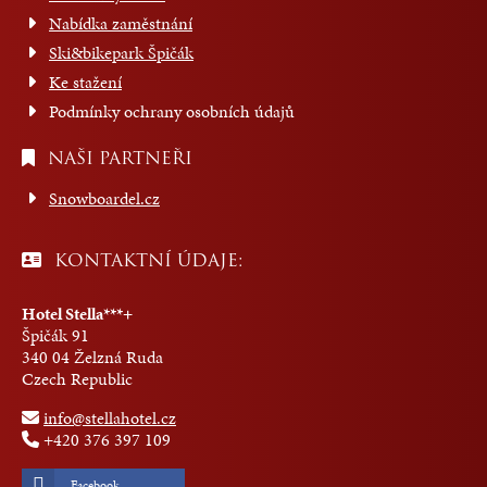
Nabídka zaměstnání
Ski&bikepark Špičák
Ke stažení
Podmínky ochrany osobních údajů
NAŠI PARTNEŘI
Snowboardel.cz
KONTAKTNÍ ÚDAJE:
Hotel Stella***+
Špičák 91
340 04 Želzná Ruda
Czech Republic
info@stellahotel.cz
+420 376 397 109
Facebook