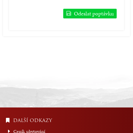
Odeslat poptávku
DALŠÍ ODKAZY
Ceník ubytování