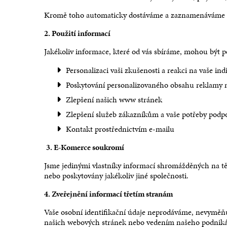
Pokoj E
Více in
Kromě toho automaticky dostáváme a zaznamenáváme info
Více inf
2. Použití informací
Jakékoliv informace, které od vás sbíráme, mohou být p
Personalizaci vaši zkušenosti a reakci na vaše ind
Poskytování personalizovaného obsahu reklamy na
Zlepšení našich www stránek
Zlepšení služeb zákazníkům a vaše potřeby podp
Kontakt prostřednictvím e-mailu
3. E-Komerce soukromí
Jsme jedinými vlastníky informací shromážděných na t
nebo poskytovány jakékoliv jiné společnosti.
4. Zveřejnění informací třetím stranám
Vaše osobní identifikační údaje neprodáváme, nevyměň
našich webových stránek nebo vedením našeho podnikán