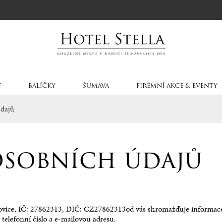
Y
BALÍČKY
ŠUMAVA
FIREMNÍ AKCE & EVENTY
údajů
osobních údajů
šovice, IČ: 27862313, DIČ: CZ27862313od vás shromažďuje informace p
telefonní číslo a e-mailovou adresu.
race na Špičáku
Dětský koutek v hotelu