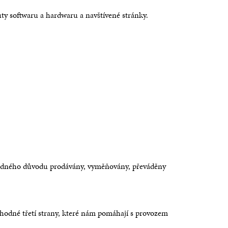
Rodinný pokoj
Pokoj 
Více informací
ty softwaru a hardwaru a navštívené stránky.
Více informací
Více in
 žádného důvodu prodávány, vyměňovány, převáděny
hodné třetí strany, které nám pomáhají s provozem