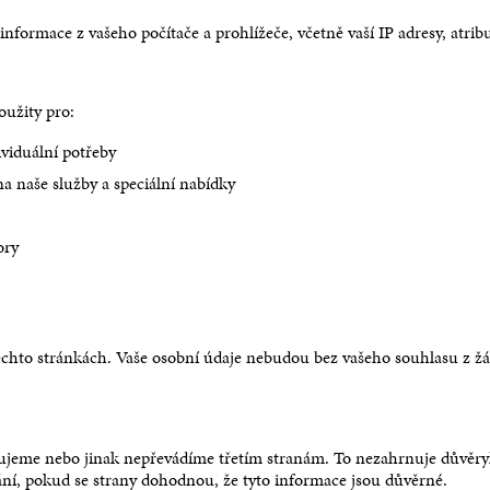
xclusive
Pokoj s Balkonem
formací
Více informací
rmace z vašeho počítače a prohlížeče, včetně vaší IP adresy, atribu
ormací
Více informací
oužity pro:
ividuální potřeby
 naše služby a speciální nabídky
ory
ěchto stránkách. Vaše osobní údaje nebudou bez vašeho souhlasu z
ujeme nebo jinak nepřevádíme třetím stranám. To nezahrnuje důvěry
í, pokud se strany dohodnou, že tyto informace jsou důvěrné.