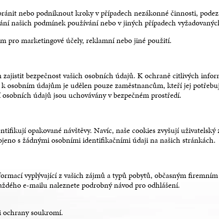
zabránit nebo podniknout kroky v případech nezákonné činnosti, podez
ování našich podmínek používání nebo v jiných případech vyžadovaný
 pro marketingové účely, reklamní nebo jiné použití.
 zajistit bezpečnost vašich osobních údajů. K ochraně citlivých inf
up k osobním údajům je udělen pouze zaměstnancům, kteří jej potřebu
ání osobních údajů jsou uchovávány v bezpečném prostředí.
ntifikují opakované návštěvy. Navíc, naše cookies zvyšují uživatelský
pojeno s žádnými osobními identifikačními údaji na našich stránkách.
rmací vyplývající z vašich zájmů a typů pobytů, občasným firemním s
 každého e-mailu naleznete podrobný návod pro odhlášení.
i ochrany soukromí.