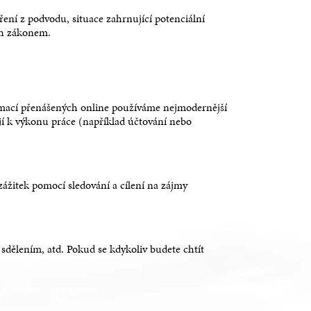
ření z podvodu, situace zahrnující potenciální
ch zákonem.
ormací přenášených online používáme nejmodernější
jí k výkonu práce (například účtování nebo
 zážitek pomocí sledování a cílení na zájmy
dělením, atd. Pokud se kdykoliv budete chtít