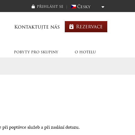
Česky
PŘIHLÁSIT SE
Rezervace
Kontaktujte nás
POBYTY PRO SKUPINY
O HOTELU
ři poptávce služeb a při zaslání dotazu.
 Stella
Venkovní akce a catering