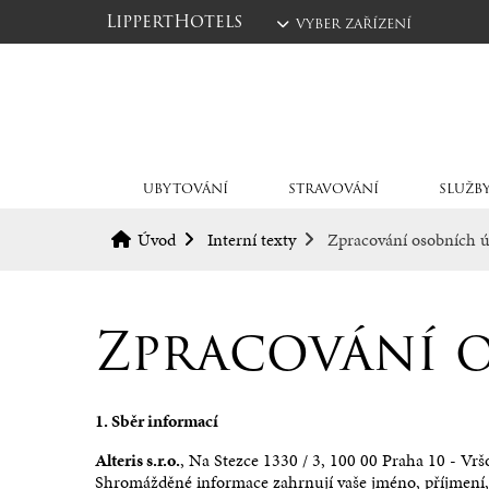
LippertHotels
VYBER ZAŘÍZENÍ
Úvod
UBYTOVÁNÍ
STRAVOVÁNÍ
SLUŽB
Úvod
Interní texty
Zpracování osobních 
GASTRONOMIE
UBYTOVÁNÍ V HOTELU
Zpracování 
STELLA
Naši kuchaři mají za cíl aby Váš
pobyt na Šumavě byl i
V hotelu Stella dokážeme splnit
gastronomickým zážitkem.
přání všech hostů. V naší široké
nabídce pokojů si vybere ten svůj
1. Sběr informací
Zobrazit vše
úplně každý.
Alteris s.r.o.
, Na Stezce 1330 / 3, 100 00 Praha 10 - Vr
Shromážděné informace zahrnují vaše jméno, příjmení, 
Restau
Všechny pokoje