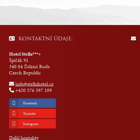
KONTAKTNÍ ÚDAJE:
Hotel Stella***+
Špičák 91
340 04 Želzná Ruda
Czech Republic
info@stellahotel.cz
+420 376 397 109
Facebook
Youtube
Instagram
Další kontakty