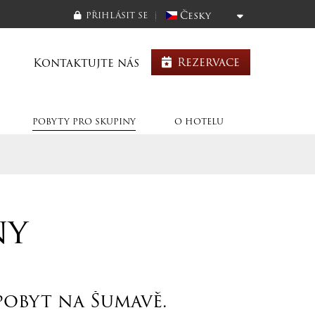
Česky
PŘIHLÁSIT SE
Rezervace
Kontaktujte nás
POBYTY PRO SKUPINY
O HOTELU
ny
pobyt na Šumavě.