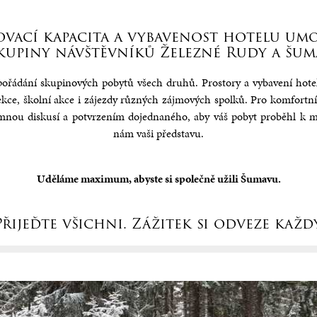
race na Špičáku
Dětský koutek v hotelu
xclusive
Pokoj s Balkonem
formací
Více informací
.
ormací
Více informací
vací kapacita a vybavenost hotelu u
skupiny návštěvníků Železné Rudy a šum
 pořádání skupinových pobytů všech druhů. Prostory a vybavení hote
ekce, školní akce i zájezdy různých zájmových spolků. Pro komfortní
nou diskusí a potvrzením dojednaného, aby váš pobyt proběhl k ma
nám vaši představu.
.
Uděláme maximum, abyste si společně užili Šumavu.
.
Přijeďte všichni. Zážitek si odveze každý