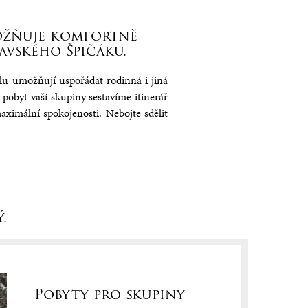
 Stella
Venkovní akce a catering
Rodinný pokoj
Pokoj 
Více informací
Více informací
Více in
možňuje komfortně
avského Špičáku.
lu umožňují uspořádat rodinná i jiná
 pobyt vaší skupiny sestavíme itinerář
ximální spokojenosti. Nebojte sdělit
.
Pobyty pro skupiny