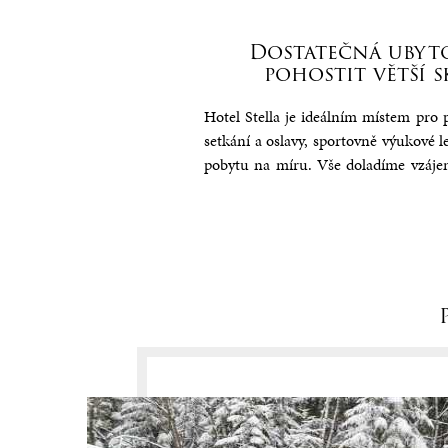
Restau
Pokoj E
Více in
Více inf
Dostatečná ubyto
pohostit větší 
Hotel Stella je ideálním místem pro
setkání a oslavy, sportovně výukové l
pobytu na míru. Vše doladíme vzájem