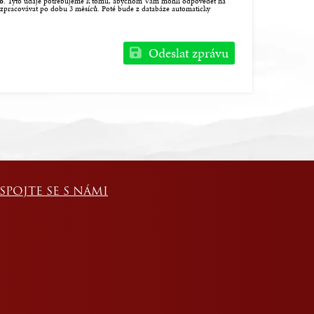
lo
. Tyto údaje potřebujeme k tomu, abychom Vám mohli odpovědět na
zpracovávat po dobu 3 měsíců. Poté bude z databáze automaticky
Odeslat zprávu
SPOJTE SE S NÁMI