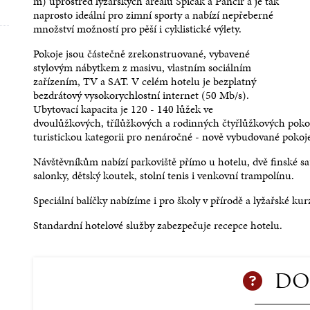
race na Špičáku
Dětský koutek v hotelu
m) uprostřed lyžařských areálů Špičák a Pančíř a je tak
xclusive
Pokoj s Balkonem
formací
Více informací
naprosto ideální pro zimní sporty a nabízí nepřeberné
ormací
Více informací
množství možností pro pěší i cyklistické výlety.
Pokoje jsou částečně zrekonstruované, vybavené
stylovým nábytkem z masivu, vlastním sociálním
zařízením, TV a SAT. V celém hotelu je bezplatný
bezdrátový vysokorychlostní internet (50 Mb/s).
Ubytovací kapacita je 120 - 140 lůžek ve
dvoulůžkových, třílůžkových a rodinných čtyřlůžkových pokojí
turistickou kategorii pro nenáročné - nově vybudované pokoj
Návštěvníkům nabízí parkoviště přímo u hotelu, dvě finské sau
salonky, dětský koutek, stolní tenis i venkovní trampolínu.
Speciální balíčky nabízíme i pro školy v přírodě a lyžařské kur
Standardní hotelové služby zabezpečuje recepce hotelu.
DO