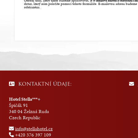
Osobní údaj, který tímto budeme zpracovávat, je
e-mailová adresa a telefonní čís
dotaz, který nám položíte pomocí tohoto formuláře. E-mailovou adresu budeme 
odstraněna.
KONTAKTNÍ ÚDAJE:
Hotel Stella***+
Špičák 91
340 04 Želzná Ruda
Czech Republic
info@stellahotel.cz
+420 376 397 109