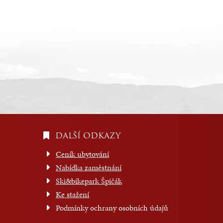
DALŠÍ ODKAZY
Ceník ubytování
Nabídka zaměstnání
Ski&bikepark Špičák
Ke stažení
Podmínky ochrany osobních údajů