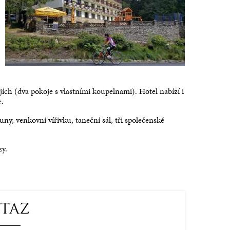
 Stella
Venkovní akce a catering
Rodinný pokoj
Pokoj 
Více informací
Více informací
Více in
ch (dva pokoje s vlastními koupelnami). Hotel nabízí i
e.
ny, venkovní vířivku, taneční sál, tři společenské
zy.
TAZ