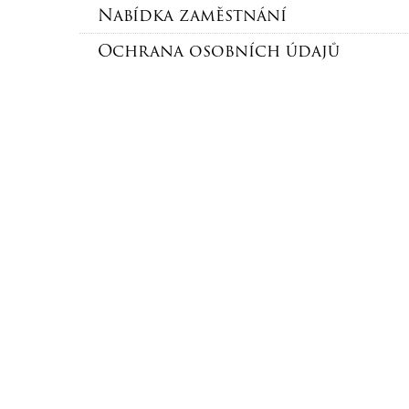
Restau
Nabídka zaměstnání
Pokoj E
Více in
Více inf
Ochrana osobních údajů