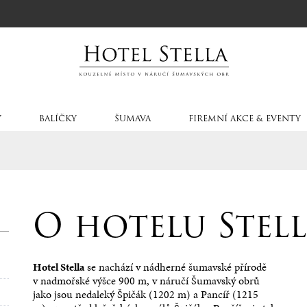
Y
BALÍČKY
ŠUMAVA
FIREMNÍ AKCE & EVENTY
O hotelu Stel
Hotel Stella
se nachází v nádherné šumavské přírodě
v nadmořské výšce 900 m, v náručí Šumavský obrů
jako jsou nedaleký Špičák (1202 m) a Pancíř (1215