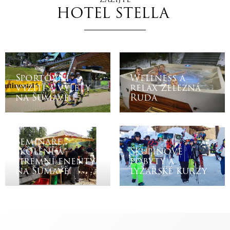
HOTEL STELLA
Sportovní
Wellness a
vyžití a výlety
relax Železná
na Šumavě
Ruda
Semináře,
školení a
Skupinové
firemní enenty
pobyty a
na Šumavě
lyžařské kurzy