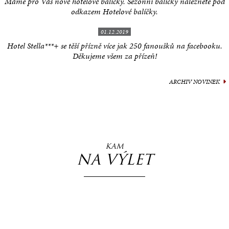
Máme pro Vás nové hotelové balíčky. Sezonní balíčky naleznete pod
odkazem Hotelové balíčky.
01.12.2019
Hotel Stella***+ se těší přízně více jak 250 fanoušků na facebooku.
Děkujeme všem za přízeň!
ARCHIV NOVINEK
KAM
NA VÝLET