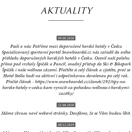
AKTUALITY
09.06.2026
Psali o nás: Patříme mezi doporučené horské hotely v Česku
Specializovaný sportovní portál Snowboardel.cz nás zařadil do svého
přehledu doporučených horských hotelů v Česku. Ocenil naši polohu
přímo pod vrcholy Špičák a Pancíř, snadný přístup do Ski & Bikepark
Špičák i naše wellness zázemí. Přečtěte si celý článek a zjistěte, proč se
Hotel Stella hodí na aktivní i odpočinkovou dovolenou po celý rok.
Přečíst článek - https://www.snowboardel.cz/clanek/192/tipy-na-
horske-hotely-v-cesku-kam-vyrazit-za-pohodou-wellness-i-horskymi-
zazitky/
11.08.2020
Máme zbrusu nové webové stránky. Doufáme, že se Vám budou líbit.
08.12.2019