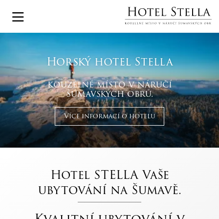
Horský hotel Stella
kouzelné místo v náručí
šumavských obrů.
Více informací o hotelu
Hotel STELLA Vaše
ubytování na Šumavě.
Kvalitní ubytování v