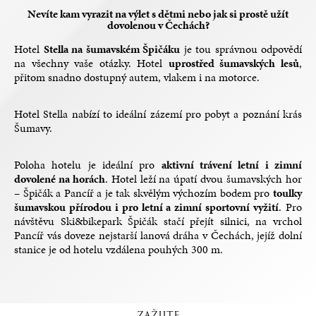
Nevíte kam vyrazit na výlet s dětmi nebo jak si prostě užít
dovolenou v Čechách?
Hotel
Stella na šumavském Špičáku
je tou správnou odpovědí
na všechny vaše otázky. Hotel
uprostřed šumavských lesů
,
přitom snadno dostupný autem, vlakem i na motorce.
Hotel Stella nabízí to ideální zázemí pro pobyt a poznání krás
Šumavy.
Poloha hotelu je ideální pro
aktivní trávení letní i zimní
dovolené na horách
. Hotel leží na úpatí dvou šumavských hor
– Špičák a Pancíř a je tak skvělým výchozím bodem pro
toulky
šumavskou přírodou i pro letní a zimní sportovní vyžití
. Pro
návštěvu Ski&bikepark Špičák stačí přejít silnici, na vrchol
Pancíř vás doveze nejstarší lanová dráha v Čechách, jejíž dolní
stanice je od hotelu vzdálena pouhých 300 m.
ZAŽIJTE