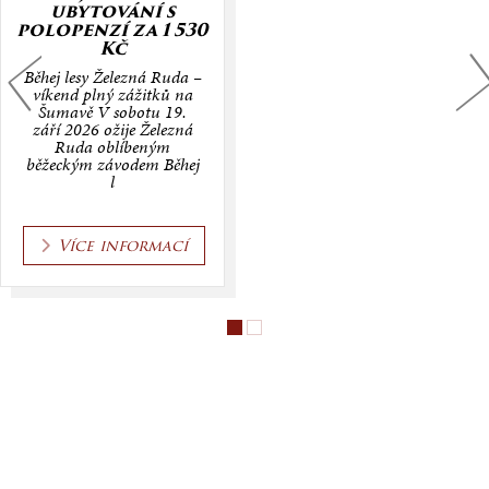
ubytování s
polopenzí za 1 530
Kč
Běhej lesy Železná Ruda –
víkend plný zážitků na
Šumavě V sobotu 19.
září 2026 ožije Železná
Ruda oblíbeným
běžeckým závodem Běhej
l
Více informací