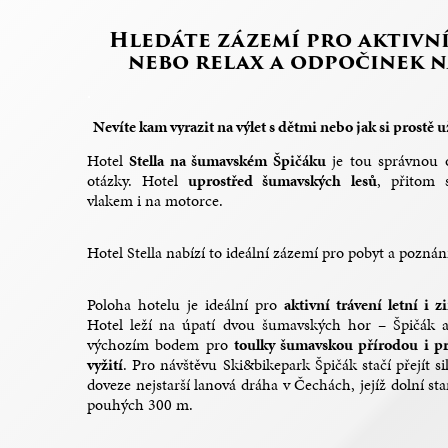
Hledáte zázemí pro aktivn
nebo relax a odpočinek 
.
Nevíte kam vyrazit na výlet s dětmi nebo jak si prostě
Hotel
Stella na šumavském Špičáku
je tou správnou 
otázky. Hotel
uprostřed šumavských lesů
, přitom 
vlakem i na motorce.
Hotel Stella nabízí to ideální zázemí pro pobyt a pozná
Poloha hotelu je ideální pro
aktivní trávení letní i
Hotel leží na úpatí dvou šumavských hor – Špičák a
výchozím bodem pro
toulky šumavskou přírodou i pr
vyžití
. Pro návštěvu Ski&bikepark Špičák stačí přejít si
doveze nejstarší lanová dráha v Čechách, jejíž dolní st
pouhých 300 m.