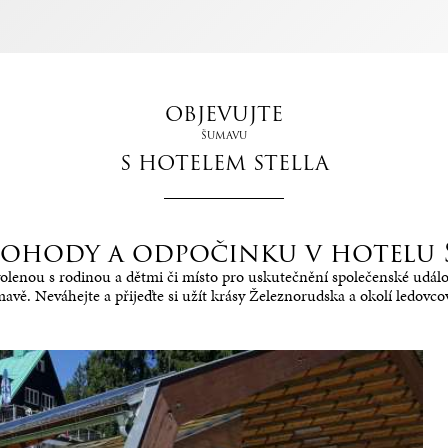
OBJEVUJTE
ŠUMAVU
S HOTELEM STELLA
 pohody a odpočinku v hotelu 
lenou s rodinou a dětmi či místo pro uskutečnění společenské události
ě. Neváhejte a přijeďte si užít krásy Železnorudska a okolí ledovco