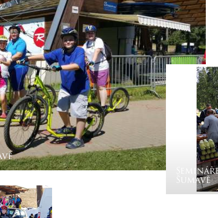
avě
Semináře
Šumavě