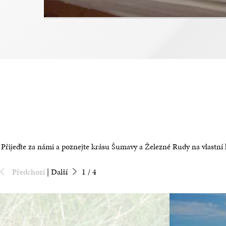
Přijeďte za námi a poznejte krásu Šumavy a Železné Rudy na vlastní ků
Předchozí
|
Další
1
/
4