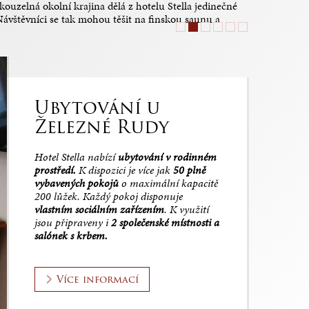
ouzelná okolní krajina dělá z hotelu Stella jedinečné
 Návštěvníci se tak mohou těšit na finskou saunu a
Ubytování u
Železné Rudy
Hotel Stella nabízí
ubytování v rodinném
prostředí.
K dispozici je více jak
50 plně
vybavených pokojů
o maximální kapacitě
200 lůžek. Každý pokoj disponuje
vlastním sociálním zařízením
. K využití
jsou připraveny i
2 společenské místnosti a
salónek s krbem.
Více informací