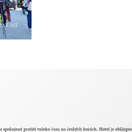
žařské
né a spokojené prožití vašeho času na českých horách. Hotel je obklo