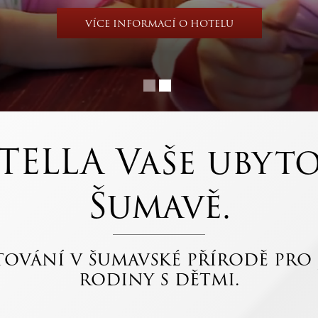
s Balkonem
Rodinný pokoj
ormací
Více informací
VÍCE INFORMACÍ O HOTELU
formací
Více informací
TELLA Vaše ubyt
Šumavě.
tování v šumavské přírodě pro 
rodiny s dětmi.