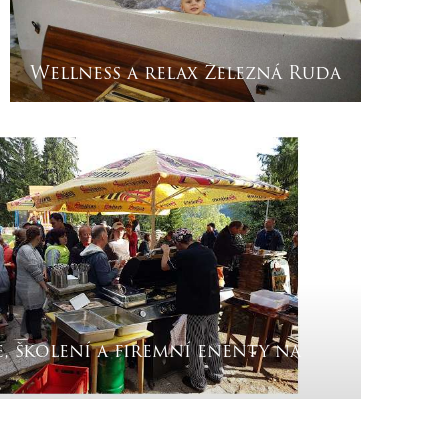
Wellness a relax Železná Ruda
, školení a firemní enenty na