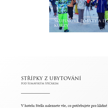
Skupinové pobyty a ly
kurzy
STŘÍPKY Z UBYTOVÁNÍ
POD ŠUMAVSKÝM ŠPIČÁKEM
V hotelu Stella naleznete vše, co potřebujete pro klid