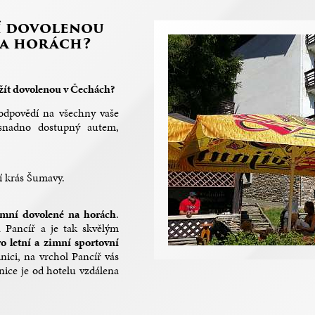
í dovolenou
na horách?
 užít dovolenou v Čechách?
odpovědí na všechny vaše
snadno dostupný autem,
ní krás Šumavy.
 zimní dovolené na horách
.
 Pancíř a je tak skvělým
o letní a zimní sportovní
lnici, na vrchol Pancíř vás
anice je od hotelu vzdálena