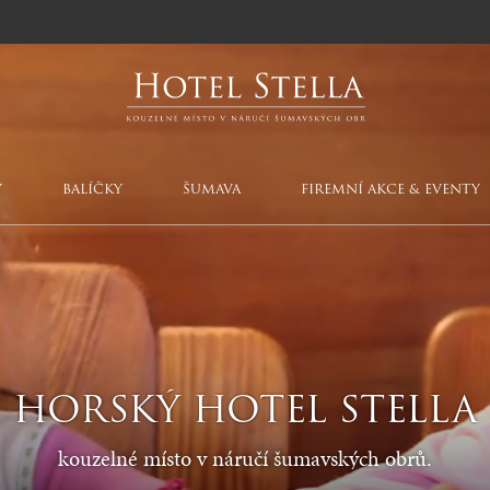
Y
BALÍČKY
ŠUMAVA
FIREMNÍ AKCE & EVENTY
HORSKÝ HOTEL STELLA
kouzelné místo v náručí šumavských obrů.
koutek v hotelu Stella
Venkovní akce a cateri