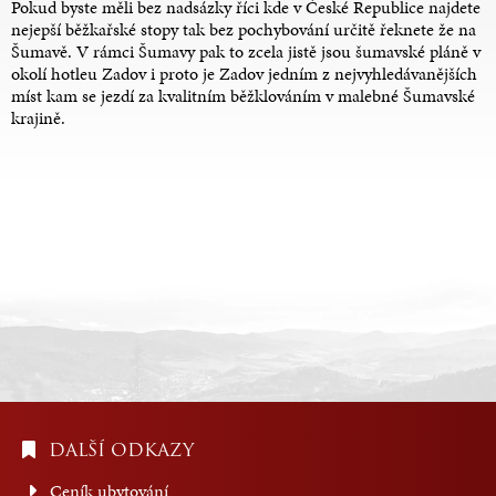
Pokud byste měli bez nadsázky říci kde v České Republice najdete
nejepší běžkařské stopy tak bez pochybování určitě řeknete že na
Šumavě. V rámci Šumavy pak to zcela jistě jsou šumavské pláně v
okolí hotleu Zadov i proto je Zadov jedním z nejvyhledávanějších
míst kam se jezdí za kvalitním běžklováním v malebné Šumavské
krajině.
DALŠÍ ODKAZY
Ceník ubytování