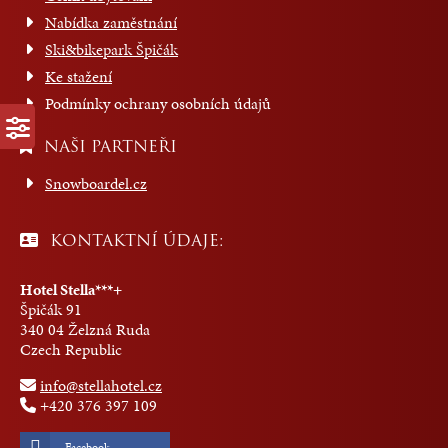
Nabídka zaměstnání
Ski&bikepark Špičák
Ke stažení
Podmínky ochrany osobních údajů
NAŠI PARTNEŘI
Snowboardel.cz
KONTAKTNÍ ÚDAJE:
Hotel Stella***+
Špičák 91
340 04 Želzná Ruda
Czech Republic
info@stellahotel.cz
+420 376 397 109
Facebook